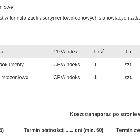
eniowe
st w formularzach asortymentowo-cenowych stanowiących załącz
ia
CPV/Index
Ilość
J.m
a dokumenty
CPV/Indeks
1
szt.
ty mrożeniowe
CPV/Indeks
1
szt.
Koszt transportu: po stroni
5)
Termin płatności: ...... dni (min. 60)
Termin zwi