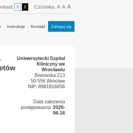
A
A
ntrast:
X
X
Czcionka:
A
n
Instrukcje
Kontakt
Zaloguj się
-
Uniwersytecki Szpital
Kliniczny we
ietów
Wrocławiu
Borowska 213
50-556 Wrocław
NIP: 8981816856
Data założenia
postępowania:
2020-
06-16