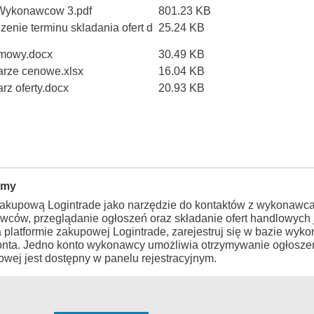
 Wykonawcow 3.pdf
801.23 KB
enie terminu skladania ofert d
25.24 KB
umowy.docx
30.49 KB
rze cenowe.xlsx
16.04 KB
z oferty.docx
20.93 KB
rmy
zakupową Logintrade jako narzędzie do kontaktów z wykonawca
wców, przeglądanie ogłoszeń oraz składanie ofert handlowych j
a platformie zakupowej Logintrade, zarejestruj się w bazie wy
konta. Jedno konto wykonawcy umożliwia otrzymywanie ogłosze
wej jest dostępny w panelu rejestracyjnym.