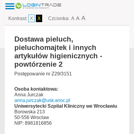
A
A
Kontrast:
X
X
Czcionka:
A
Dostawa pieluch,
pieluchomajtek i innych
artykułów higienicznych -
powtórzenie 2
Postępowanie nr Z29/3151
Osoba kontaktowa:
Anna Jurczak
anna.jurczak@usk.wroc.pl
Uniwersytecki Szpital Kliniczny we Wrocławiu
Borowska 213
50-556 Wrocław
NIP: 8981816856