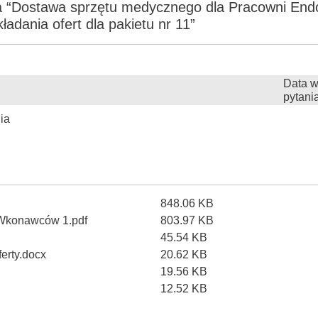
a “Dostawa sprzętu medycznego dla Pracowni Endos
ładania ofert dla pakietu nr 11”
Data w
pytani
ia
848.06 KB
 Wkonawców 1.pdf
803.97 KB
45.54 KB
ferty.docx
20.62 KB
19.56 KB
12.52 KB