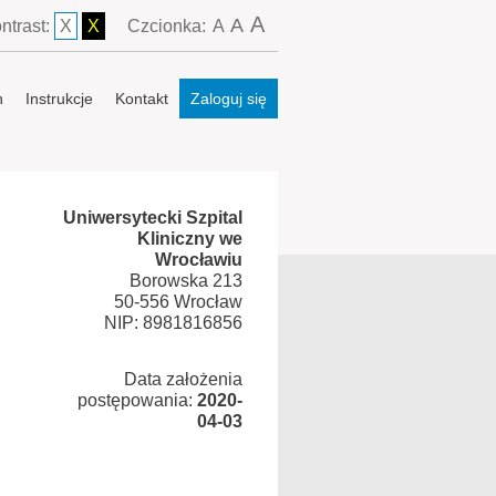
A
A
ntrast:
X
X
Czcionka:
A
n
Instrukcje
Kontakt
Zaloguj się
Uniwersytecki Szpital
Kliniczny we
Wrocławiu
Borowska 213
50-556 Wrocław
NIP: 8981816856
Data założenia
postępowania:
2020-
04-03