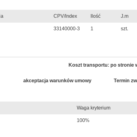
ia
CPV/Index
Ilość
J.m
33140000-3
1
szt.
Koszt transportu: po stroni
akceptacja warunków umowy
Termin zwi
Waga kryterium
100%