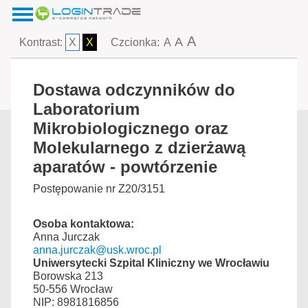
A
A
Kontrast:
X
X
Czcionka:
A
Dostawa odczynników do
Laboratorium
Mikrobiologicznego oraz
Molekularnego z dzierżawą
aparatów - powtórzenie
Postępowanie nr Z20/3151
Osoba kontaktowa:
Anna Jurczak
anna.jurczak@usk.wroc.pl
Uniwersytecki Szpital Kliniczny we Wrocławiu
Borowska 213
50-556 Wrocław
NIP: 8981816856